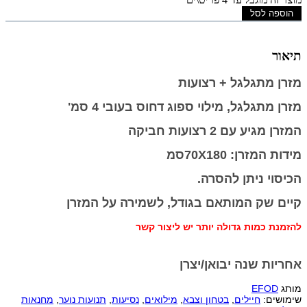
הוספה לסל
תיאור
מזרן מתגלגל + רצועות
מזרן מתגלגל, מילוי ספוג דחוס בעובי 4 סמ'
המזרן מגיע עם 2 רצועות חביקה
מידות המזרן: 70X180סמ
הכיסוי ניתן להסרה.
קיים שק המותאם בגודל, לשמירה על המזרן
להזמנת כמות גדולה יותר יש ליצור קשר
אחריות שנה יבואן/יצרן
מותג
EFOD
שימושים:
חיילים
,
בטחון וצבא
,
מילואים
,
נסיעות
,
תנועות נוער
,
מחנאות