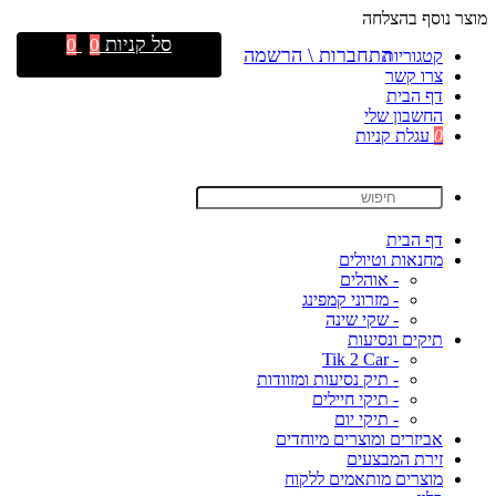
מוצר נוסף בהצלחה
סל קניות
0
0
התחברות \ הרשמה
קטגוריות
צרו קשר
דף הבית
החשבון שלי
0
עגלת קניות
דף הבית
מחנאות וטיולים
- אוהלים
- מזרוני קמפינג
- שקי שינה
תיקים ונסיעות
- Tik 2 Car
- תיק נסיעות ומזוודות
- תיקי חיילים
- תיקי יום
אביזרים ומוצרים מיוחדים
זירת המבצעים
מוצרים מותאמים ללקוח