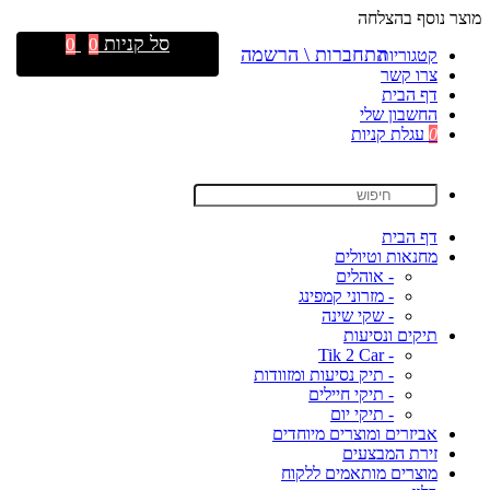
מוצר נוסף בהצלחה
סל קניות
0
0
התחברות \ הרשמה
קטגוריות
צרו קשר
דף הבית
החשבון שלי
0
עגלת קניות
דף הבית
מחנאות וטיולים
- אוהלים
- מזרוני קמפינג
- שקי שינה
תיקים ונסיעות
- Tik 2 Car
- תיק נסיעות ומזוודות
- תיקי חיילים
- תיקי יום
אביזרים ומוצרים מיוחדים
זירת המבצעים
מוצרים מותאמים ללקוח