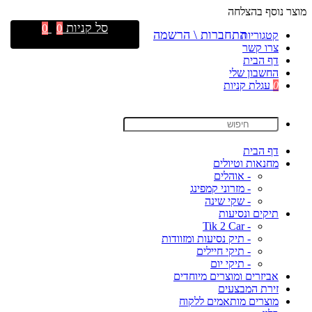
מוצר נוסף בהצלחה
סל קניות
0
0
התחברות \ הרשמה
קטגוריות
צרו קשר
דף הבית
החשבון שלי
0
עגלת קניות
דף הבית
מחנאות וטיולים
- אוהלים
- מזרוני קמפינג
- שקי שינה
תיקים ונסיעות
- Tik 2 Car
- תיק נסיעות ומזוודות
- תיקי חיילים
- תיקי יום
אביזרים ומוצרים מיוחדים
זירת המבצעים
מוצרים מותאמים ללקוח