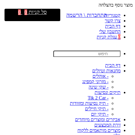
מוצר נוסף בהצלחה
סל קניות
0
0
התחברות \ הרשמה
קטגוריות
צרו קשר
דף הבית
החשבון שלי
0
עגלת קניות
דף הבית
מחנאות וטיולים
- אוהלים
- מזרוני קמפינג
- שקי שינה
תיקים ונסיעות
- Tik 2 Car
- תיק נסיעות ומזוודות
- תיקי חיילים
- תיקי יום
אביזרים ומוצרים מיוחדים
זירת המבצעים
מוצרים מותאמים ללקוח