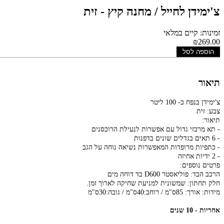
צ'ימידן לחייל / מחנה קיץ - זית
זמינות: קיים במלאי
₪269.00
הוספה לסל
תיאור
צ'ימידן בנפח כ- 100 ליטר
צבע: זית
תיאור:
- תא מרכזי גדול עם אפשרות לנעילת הרוכסנים
- 6 תאים בגדלים שונים בדפנות
- כתפיות מרופדות המאפשרות נשיאה נוחה על הגב
- 2 ידיות אחיזה
פרטים נוספים:
הרכב הבד: פוליאסטר D600 בד דוחה מים
חלק תחתון: שמשונית למניעת שחיקה לארוך זמן.
מידות: אורך: 85ס"מ / רוחב:40ס"מ / גובה:30ס"מ
אחריות - 10 שנים