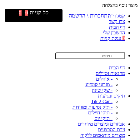
מוצר נוסף בהצלחה
סל קניות
0
0
התחברות \ הרשמה
קטגוריות
צרו קשר
דף הבית
החשבון שלי
0
עגלת קניות
דף הבית
מחנאות וטיולים
- אוהלים
- מזרוני קמפינג
- שקי שינה
תיקים ונסיעות
- Tik 2 Car
- תיק נסיעות ומזוודות
- תיקי חיילים
- תיקי יום
אביזרים ומוצרים מיוחדים
זירת המבצעים
מוצרים מותאמים ללקוח