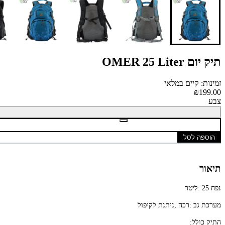
תיק יום OMER 25 Liter
זמינות: קיים במלאי
₪199.00
צבע
הוספה לסל
תיאור
נפח
: 25
ליטר
מערכת
גב
:
רכה
,
ניתנת
לקיפול
התיק
כולל
: