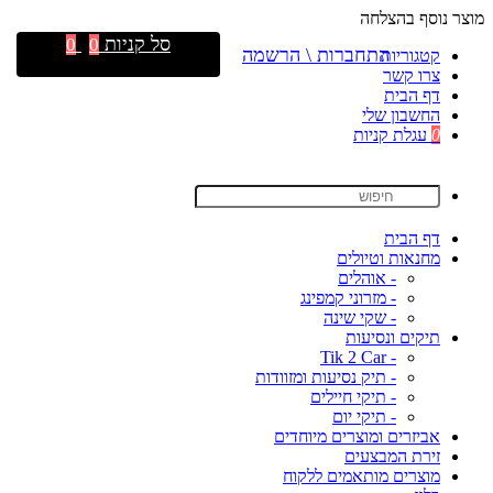
מוצר נוסף בהצלחה
סל קניות
0
0
התחברות \ הרשמה
קטגוריות
צרו קשר
דף הבית
החשבון שלי
0
עגלת קניות
דף הבית
מחנאות וטיולים
- אוהלים
- מזרוני קמפינג
- שקי שינה
תיקים ונסיעות
- Tik 2 Car
- תיק נסיעות ומזוודות
- תיקי חיילים
- תיקי יום
אביזרים ומוצרים מיוחדים
זירת המבצעים
מוצרים מותאמים ללקוח