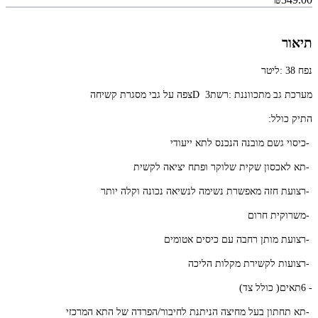
תיאור
נפח
: 38
ליטר
מערכת
גב
מתכווננת
:
רשת
3
D
צפה
על
גבי
מסגרת
קשיחה
התיק
כולל
:
-
כיסוי
גשם
מובנה
הנכנס
לתא
ייעודי
-
תא
לאכסון
שקית
שלוקר
ופתח
יציאה
לקשית
-
רצועת
חזה
מאפשרת
נשימה
לנשיאה
נכונה
וקלה
יותר
-
משרוקית
חרום
-
רצועת
מותן
רחבה
עם
כיסים
אטומים
-
רצועות
לקשירת
מקלות
הליכה
-
6
תאים
)
כולל
צד
(
-
תא
תחתון
בעל
מחיצה
הניתנת
לחיבור
/
הפרדה
של
התא
המרכזי