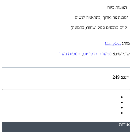
-
רצועות
כיווץ
*
מבנה
צר
וארוך
,
בהתאמה
לנשים
-
קיים
בצבעים
סגול
ושחור
)
בתמונה
(
מותג
CampOut
שימושים:
נסיעות
,
תיקי יום
,
תנועות נוער
דגם:
249
אודות