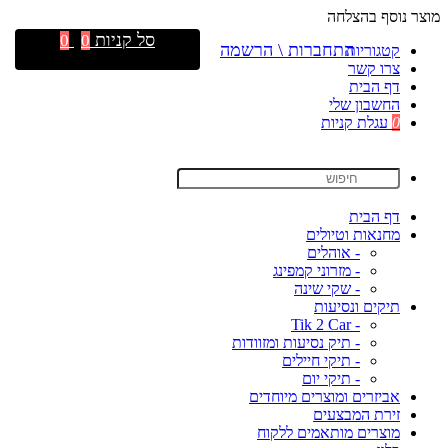
מוצר נוסף בהצלחה
סל קניות
0
0
התחברות \ הרשמה
קטגוריות
צרו קשר
דף הבית
החשבון שלי
0
עגלת קניות
דף הבית
מחנאות וטיולים
- אוהלים
- מזרוני קמפינג
- שקי שינה
תיקים ונסיעות
- Tik 2 Car
- תיק נסיעות ומזוודות
- תיקי חיילים
- תיקי יום
אביזרים ומוצרים מיוחדים
זירת המבצעים
מוצרים מותאמים ללקוח