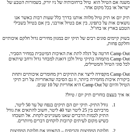
משנה אם הטיול הוא טיול ברחובותיה של ניו יורק, בשמורות הטבע של
ישראל או בכל מקום אחר.
תיק יום או תיק טיול מלווה אותנו בדרך כלל שעות רבות כאשר אנו
נושאים אות על כתפינו, בין אם בטיול אורבני, בין אם בטיול בשבילי
הטבע בארץ או בחו"ל.
בשוק קיימים סוגים רבים של תיקי יום במגוון מחירים גדול חלקם איכותיים
וחלקם פחות,
Camp Out
חרטה על דגלה לתת את האיכות המיטבית במחיר הסביר,
Camp Out
מתמחה בתיקי טיול ולכן דואגת למבחר גדול ורחב שיתאים
לכל סוגי הטיול והמטיילים,
Camp Out
מקפידה לייצר את התיקים רק מחומרים איכותיים ותחת
ביקורת איכות מחמירה ביותר, זו גם הסיבה שהאחריות על רוב תיקי
הטיול והיום של
Camp Out
היא אחריות של 10 שנים.
אז איך בעצם בוחרים תיק יום / טיול?
1.
גודל התיק- תיקי יום הם תיקים בנפח של עד 50 ליטר,
מרביתם בין 25 ליטר ועד 40 ליטר, חשוב להתאים את גודל
התיק לכמות הדברים שאנו מעוניינים לקחת. אל תשכחו
כשיש מקום לעיתים קרובות לוקחים דברים מיותרים.
2.
חלוקת המחיצות והכיסים – התאימו את חלוקת המחיצות