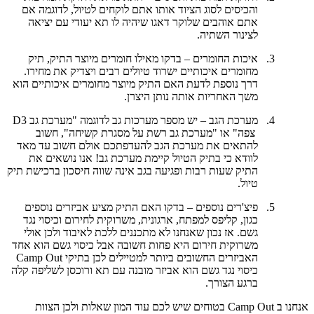
והכיסים לסוג הציוד אותו אתם לוקחים לטיול, לדוגמה אם
אתם אוהבים שלוקר דאגו שיהיה לו תא יעודי עם יציאה
לצינור השתיה.
3.
איכות החומרים – בדקו מאילו חומרים מיוצר התיק, תיק
מחומרים איכותיים ישרוד טיולים רבים ויצדיק את מחירו.
דרך נוספת לדעת האם התיק מיוצר מחומרים איכותיים הוא
משך האחריות אותה נותן היצרן.
4.
מערכת הגב – יש מספר מערכות גב לדוגמה "מערכת גב
D3
צפה" או "מערכת גב רשת על מסגרת קשיחה", חשוב
להתאים את מערכת הגב להעדפתכם אולם חשוב עד מאד
לוודא כי בתיק הטיול קיימת מערכת גב! אנו נושאים את
התיק שעות רבות ופגיעה בגב אינה שווה חיסכון ברכישת תיק
טיול.
5.
פיצ'רים נוספים – בדקו האם התיק מציע אביזרים נוספים
כגון, קליפס למפתח, ארגונית, משרוקית לחירום וכיסוי נגד
גשם. אז נכון שאנחנו לא מתכננים ללכת לאיבוד ולכן אולי
משרוקית חירום היא פחות חשובה אבל כיסוי גשם הוא אחד
האביזרים החשובים ביותר למטיילים לכן בתיקי
Camp Out
כיסוי נגד גשם הוא אביזר מובנה עם תא ורוכסן לשליפה קלה
ברגע הצורך.
אנחנו ב
Camp Out
בטוחים שיש לכם עוד המון שאלות ולכן הצוות