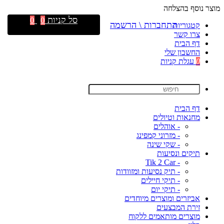
מוצר נוסף בהצלחה
סל קניות
0
0
התחברות \ הרשמה
קטגוריות
צרו קשר
דף הבית
החשבון שלי
0
עגלת קניות
דף הבית
מחנאות וטיולים
- אוהלים
- מזרוני קמפינג
- שקי שינה
תיקים ונסיעות
- Tik 2 Car
- תיק נסיעות ומזוודות
- תיקי חיילים
- תיקי יום
אביזרים ומוצרים מיוחדים
זירת המבצעים
מוצרים מותאמים ללקוח